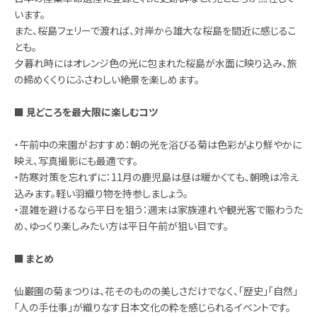
います。
また、桜島フェリーで渡れば、対岸から雄大な桜島を間近に感じるこ
とも。
夕暮れ時にはオレンジ色の光に包まれた桜島が水面に映り込み、旅
の締めくくりにふさわしい絶景を楽しめます。
■ 見どころを最大限に楽しむコツ
・午前中の来園がおすすめ：朝の光を浴びる菊は色彩がより鮮やかに
映え、写真撮影にも最適です。
・防寒対策を忘れずに：11月の鹿児島は昼は暖かくても、朝晩は冷え
込みます。軽い羽織り物を持参しましょう。
・混雑を避けるなら平日を狙う：週末は家族連れや観光客で賑わうた
め、ゆっくり楽しみたい方は平日午前が狙い目です。
■ まとめ
仙巌園の菊まつりは、花そのものの美しさだけでなく、「歴史」「自然」
「人の手仕事」が織りなす日本文化の粋を感じられるイベントです。