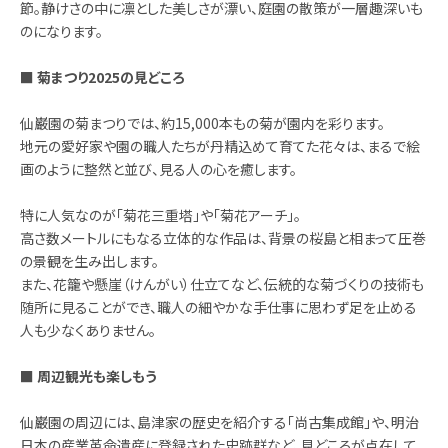
節。静けさの中に凛とした美しさが漂い、庭園の散策が一層趣深いも
のになります。
■ 菊まつり2025の見どころ
仙巌園の菊まつりでは、約15,000本もの菊が園内を彩ります。
地元の愛好家や園の職人たちが丹精込めて育てた花々は、まるで絵
画のように整然と並び、見る人の心を癒します。
特に人気なのが「菊花三重塔」や「菊花アーチ」。
高さ数メートルにもなる立体的な作品は、背景の桜島と相まって圧巻
の景観を生み出します。
また、花籠や懸崖（けんがい）仕立てなど、伝統的な菊づくりの技術も
随所に見ることができ、職人の細やかな手仕事に思わず足を止める
人も少なくありません。
■ 周辺観光も楽しもう
仙巌園の周辺には、島津家の歴史を紹介する「尚古集成館」や、明治
日本の産業革命遺産に登録された史跡群など、見どころが点在して