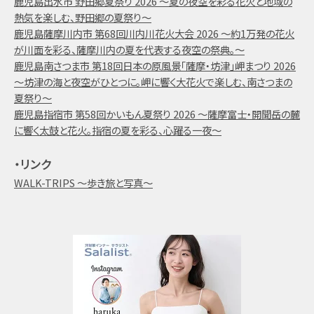
鹿児島出水市 野田郷夏祭り 2026 ～夏の夜空を彩る花火と地域の
熱気を楽しむ、野田郷の夏祭り～
鹿児島薩摩川内市 第68回川内川花火大会 2026 ～約1万発の花火
が川面を彩る、薩摩川内の夏を代表する夜空の祭典。～
鹿児島南さつま市 第18回日本の原風景「薩摩・坊津」岬まつり 2026
～坊津の海と夜空がひとつに。岬に響く大花火で楽しむ、南さつまの
夏祭り～
鹿児島指宿市 第58回かいもん夏祭り 2026 ～薩摩富士・開聞岳の麓
に響く太鼓と花火。指宿の夏を彩る、心躍る一夜～
・リンク
WALK-TRIPS ～歩き旅と写真～