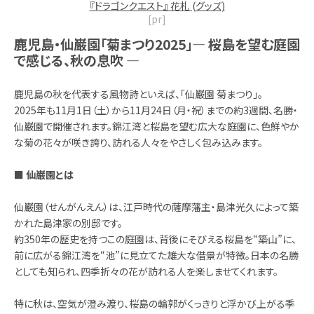
『ドラゴンクエスト』 花札 (グッズ)
[pr]
鹿児島・仙巌園「菊まつり2025」— 桜島を望む庭園
で感じる、秋の息吹 —
鹿児島の秋を代表する風物詩といえば、「仙巌園 菊まつり」。
2025年も11月1日（土）から11月24日（月・祝）までの約3週間、名勝・
仙巌園で開催されます。錦江湾と桜島を望む広大な庭園に、色鮮やか
な菊の花々が咲き誇り、訪れる人々をやさしく包み込みます。
■ 仙巌園とは
仙巌園（せんがんえん）は、江戸時代の薩摩藩主・島津光久によって築
かれた島津家の別邸です。
約350年の歴史を持つこの庭園は、背後にそびえる桜島を“築山”に、
前に広がる錦江湾を“池”に見立てた雄大な借景が特徴。日本の名勝
としても知られ、四季折々の花が訪れる人を楽しませてくれます。
特に秋は、空気が澄み渡り、桜島の輪郭がくっきりと浮かび上がる季