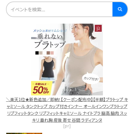
＼楽天1位★新色追加／即納！【クーポン配布中】【半額】ブラトップ キ
ャミソール タンクトップ カップ付きインナー オールインワンブラトップ
リブフィットタンク リブフィットキャミソール ナイトブラ 脇高 脇肉 スッ
キリ 垂れ胸 産後 寄せ 谷間 ラディアンヌ
[pr]