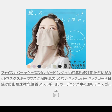
フェイスカバー ヤケーヌスタンダード (マジック式)紫外線対策 洗えるUVカ
ットマスク スポーツマスク 冷感 息苦しくない ネックカバー ネックガード 日
焼け防止 飛沫対策 顔 首 アレルギー肌 ガーデニング 車の運転 テニス ゴル
フ
[pr]