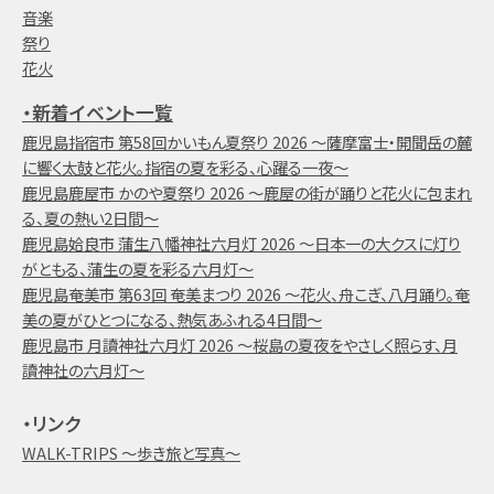
音楽
祭り
花火
・新着イベント一覧
鹿児島指宿市 第58回かいもん夏祭り 2026 ～薩摩富士・開聞岳の麓
に響く太鼓と花火。指宿の夏を彩る、心躍る一夜～
鹿児島鹿屋市 かのや夏祭り 2026 ～鹿屋の街が踊りと花火に包まれ
る、夏の熱い2日間～
鹿児島姶良市 蒲生八幡神社六月灯 2026 ～日本一の大クスに灯り
がともる、蒲生の夏を彩る六月灯～
鹿児島奄美市 第63回 奄美まつり 2026 ～花火、舟こぎ、八月踊り。奄
美の夏がひとつになる、熱気あふれる4日間～
鹿児島市 月讀神社六月灯 2026 ～桜島の夏夜をやさしく照らす、月
讀神社の六月灯～
・リンク
WALK-TRIPS ～歩き旅と写真～