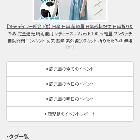
【楽天デイリー総合1位】 日傘 日傘 超軽量 日傘形状記憶 日傘折りた
たみ 完全遮光 晴雨兼用 レディース UVカット100% 軽量 ワンタッチ
自動開閉 コンパクト 丈夫 遮熱 紫外線100カット 折りたたみ傘 無地
[pr]
鹿児島の全てのイベント
鹿児島の今日のイベント
鹿児島の明日のイベント
鹿児島のイベントレポート
・タグ一覧