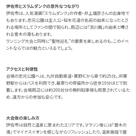
伊佐市とスラムダンクの意外なつながり
伊佐市は、人気漫画『スラムダンク』の作者・井上雄彦さんの出身地で
もあります。忠元公園は主人公・桜木花道の名前の由来になったとさ
れる場所としてファンの間で知られ、周辺には「流川楓」の由来と噂さ
れる曾木の滝もあります。
ランニング大会と同時に“聖地巡礼”の要素を楽しめるのも、このイベ
ントならではの魅力といえるでしょう。
アクセスと利便性
会場の忠元公園へは、九州自動車道・栗野ICから車で約25分。JR栗
野駅からはバスを利用でき、最寄りの停留所から徒歩10分ほどで到
着します。会場周辺には約200台分の無料駐車場も用意されているた
め、遠方からの参加も安心です。
大会後の楽しみ方
伊佐市は自然と温泉に恵まれたエリアです。マラソン後には「曽木の
滝」でマイナスイオンを感じながらリフレッシュしたり、温泉施設で疲