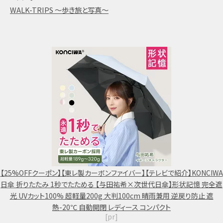
WALK-TRIPS ～歩き旅と写真～
【25%OFFクーポン】【東レ製カーボンファイバー】【テレビで紹介】KONCIWA
日傘 折りたたみ 1秒でたためる 【与田祐希×次世代日傘】形状記憶 完全遮
光 UVカット100% 超軽量200g 大判100cm 晴雨兼用 逆戻り防止 遮
熱-20℃ 自動開閉 レディース コンパクト
[pr]