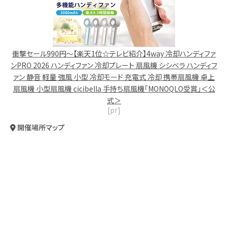
衝撃セール990円〜【楽天1位☆テレビ紹介】4way 冷却ハンディファ
ンPRO 2026 ハンディファン 冷却プレート 扇風機 シシベラ ハンディフ
ァン 静音 軽量 強風 小型 冷却モード 充電式 冷却 携帯扇風機 卓上
扇風機 小型扇風機 cicibella 手持ち扇風機「MONOQLO受賞」＜公
式＞
[pr]
開催場所マップ