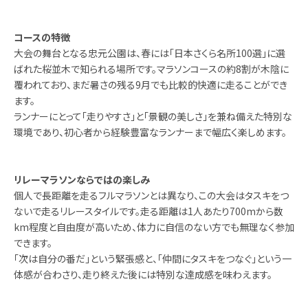
コースの特徴
大会の舞台となる忠元公園は、春には「日本さくら名所100選」に選
ばれた桜並木で知られる場所です。マラソンコースの約8割が木陰に
覆われており、まだ暑さの残る9月でも比較的快適に走ることができ
ます。
ランナーにとって「走りやすさ」と「景観の美しさ」を兼ね備えた特別な
環境であり、初心者から経験豊富なランナーまで幅広く楽しめます。
リレーマラソンならではの楽しみ
個人で長距離を走るフルマラソンとは異なり、この大会はタスキをつ
ないで走るリレースタイルです。走る距離は1人あたり700mから数
km程度と自由度が高いため、体力に自信のない方でも無理なく参加
できます。
「次は自分の番だ」という緊張感と、「仲間にタスキをつなぐ」という一
体感が合わさり、走り終えた後には特別な達成感を味わえます。