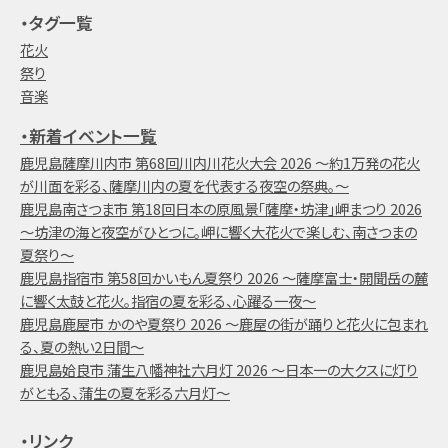
・タグ一覧
花火
祭り
音楽
・新着イベント一覧
鹿児島薩摩川内市 第68回川内川花火大会 2026 ～約1万発の花火
が川面を彩る、薩摩川内の夏を代表する夜空の祭典。～
鹿児島南さつま市 第18回日本の原風景「薩摩・坊津」岬まつり 2026
～坊津の海と夜空がひとつに。岬に響く大花火で楽しむ、南さつまの
夏祭り～
鹿児島指宿市 第58回かいもん夏祭り 2026 ～薩摩富士・開聞岳の麓
に響く太鼓と花火。指宿の夏を彩る、心躍る一夜～
鹿児島鹿屋市 かのや夏祭り 2026 ～鹿屋の街が踊りと花火に包まれ
る、夏の熱い2日間～
鹿児島姶良市 蒲生八幡神社六月灯 2026 ～日本一の大クスに灯り
がともる、蒲生の夏を彩る六月灯～
・リンク