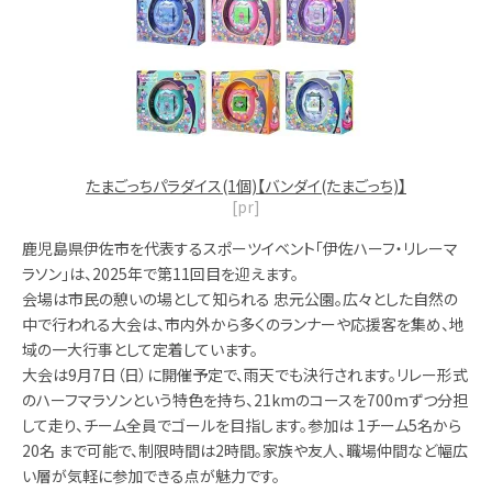
たまごっちパラダイス(1個)【バンダイ(たまごっち)】
[pr]
鹿児島県伊佐市を代表するスポーツイベント「伊佐ハーフ・リレーマ
ラソン」は、2025年で第11回目を迎えます。
会場は市民の憩いの場として知られる 忠元公園。広々とした自然の
中で行われる大会は、市内外から多くのランナーや応援客を集め、地
域の一大行事として定着しています。
大会は9月7日（日）に開催予定で、雨天でも決行されます。リレー形式
のハーフマラソンという特色を持ち、21kmのコースを700mずつ分担
して走り、チーム全員でゴールを目指します。参加は 1チーム5名から
20名 まで可能で、制限時間は2時間。家族や友人、職場仲間など幅広
い層が気軽に参加できる点が魅力です。