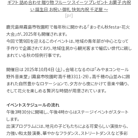
ギフト 詰め合わせ 贈り物 フルーツ スイーツ プレゼント お菓子 内祝
い 誕生日 お祝い 御礼 快気内祝 千疋屋 ～
[pr]
鹿児島県霧島市牧園町で毎年秋に開かれる「まっぞん秋festa・花火
大会」が、2025年も開催されます。
今回で第9回を迎えるこのイベントは、地域の青年部が中心となって
手作りで企画されており、地域住民から観光客まで幅広い世代に親し
まれている秋の恒例行事です。
開催日は 2025年10月4日（土）。会場となるのは「みやまコンセール
野外音楽堂」（霧島市牧園町高千穂3311-29）。高千穂の山並みに囲
まれた自然豊かなロケーションで、夕方から夜にかけて音楽や踊り、
そして花火を楽しめる贅沢な時間が用意されています。
イベントスケジュールの流れ
午後3時30分に開場し、午後4時からはステージイベントがスタート
します。
出演プログラムには、地元の子どもたちによる可愛らしい演技から、
力強い和太鼓演奏、華やかなフラダンス、ストリートダンスなど多彩