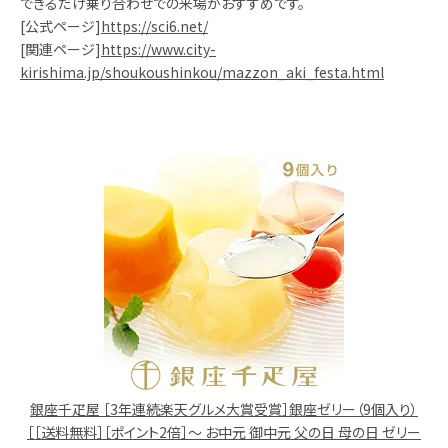
できるだけ乗り合わせでの来場がおすすめです。
[公式ページ]
https://sci6.net/
[関連ページ]
https://www.city-
kirishima.jp/shoukoushinkou/mazzon_aki_festa.html
銀座千疋屋 ［3年連続楽天グルメ大賞受賞］銀座ゼリー（9個入り）
［［送料無料］［ポイント2倍］～ お中元 御中元 父の日 母の日 ゼリー