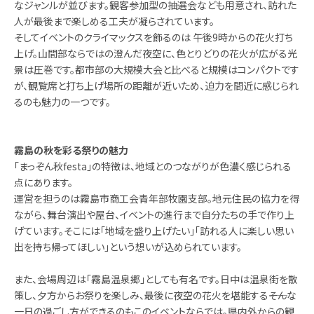
なジャンルが並びます。観客参加型の抽選会なども用意され、訪れた
人が最後まで楽しめる工夫が凝らされています。
そしてイベントのクライマックスを飾るのは 午後9時からの花火打ち
上げ。山間部ならではの澄んだ夜空に、色とりどりの花火が広がる光
景は圧巻です。都市部の大規模大会と比べると規模はコンパクトです
が、観覧席と打ち上げ場所の距離が近いため、迫力を間近に感じられ
るのも魅力の一つです。
霧島の秋を彩る祭りの魅力
「まっぞん秋festa」の特徴は、地域とのつながりが色濃く感じられる
点にあります。
運営を担うのは霧島市商工会青年部牧園支部。地元住民の協力を得
ながら、舞台演出や屋台、イベントの進行まで自分たちの手で作り上
げています。そこには「地域を盛り上げたい」「訪れる人に楽しい思い
出を持ち帰ってほしい」という想いが込められています。
また、会場周辺は「霧島温泉郷」としても有名です。日中は温泉街を散
策し、夕方からお祭りを楽しみ、最後に夜空の花火を堪能する――そんな
一日の過ごし方ができるのもこのイベントならでは。県内外からの観