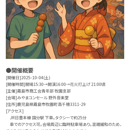
●開催概要
[開催日]2025-10-04(土)
[開催時間]開場15:30→開演16:00→花火打上げ 21:00頃
[主催]霧島市商工会青年部 牧園支部
[会場]みやまコンセール 野外音楽堂
[住所]鹿児島県霧島市牧園町高千穂3311-29
[アクセス]
JR日豊本線 国分駅 下車。タクシーで約25分
車でのアクセス可。会場周辺に臨時駐車場あり。混雑緩和のため、