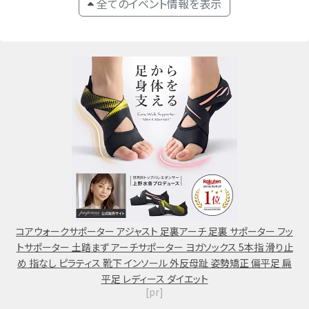
全てのイベント情報を表示
コアウォークサポーター アジャスト 足裏アーチ 足裏 サポーター フッ
トサポーター 土踏まず アーチサポーター ヨガソックス 5本指 滑り止
め 指なし ピラティス 靴下 インソール 外反母趾 姿勢矯正 偏平足 扁
平足 レディース ダイエット
[pr]