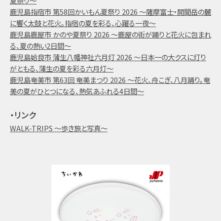
夏祭り～
鹿児島指宿市 第58回かいもん夏祭り 2026 ～薩摩富士・開聞岳の麓
に響く太鼓と花火。指宿の夏を彩る、心躍る一夜～
鹿児島鹿屋市 かのや夏祭り 2026 ～鹿屋の街が踊りと花火に包まれ
る、夏の熱い2日間～
鹿児島姶良市 蒲生八幡神社六月灯 2026 ～日本一の大クスに灯り
がともる、蒲生の夏を彩る六月灯～
鹿児島奄美市 第63回 奄美まつり 2026 ～花火、舟こぎ、八月踊り。奄
美の夏がひとつになる、熱気あふれる4日間～
・リンク
WALK-TRIPS ～歩き旅と写真～