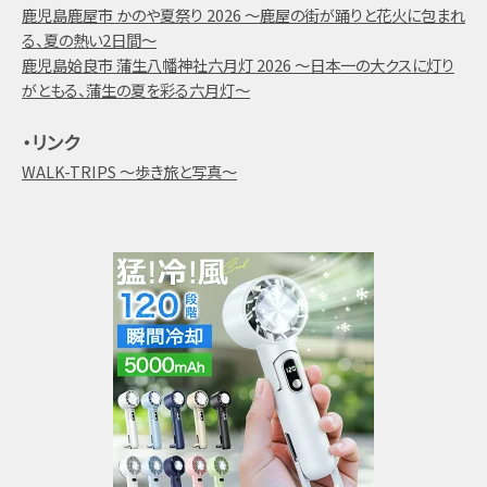
鹿児島鹿屋市 かのや夏祭り 2026 ～鹿屋の街が踊りと花火に包まれ
る、夏の熱い2日間～
鹿児島姶良市 蒲生八幡神社六月灯 2026 ～日本一の大クスに灯り
がともる、蒲生の夏を彩る六月灯～
・リンク
WALK-TRIPS ～歩き旅と写真～