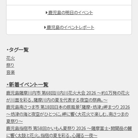
鹿児島の明日のイベント
鹿児島のイベントレポート
・タグ一覧
花火
祭り
音楽
・新着イベント一覧
鹿児島薩摩川内市 第68回川内川花火大会 2026 ～約1万発の花火
が川面を彩る、薩摩川内の夏を代表する夜空の祭典。～
鹿児島南さつま市 第18回日本の原風景「薩摩・坊津」岬まつり 2026
～坊津の海と夜空がひとつに。岬に響く大花火で楽しむ、南さつまの
夏祭り～
鹿児島指宿市 第58回かいもん夏祭り 2026 ～薩摩富士・開聞岳の麓
に響く太鼓と花火。指宿の夏を彩る、心躍る一夜～