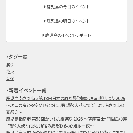
鹿児島の今日のイベント
鹿児島の明日のイベント
鹿児島のイベントレポート
・タグ一覧
祭り
花火
音楽
・新着イベント一覧
鹿児島南さつま市 第18回日本の原風景「薩摩・坊津」岬まつり 2026
～坊津の海と夜空がひとつに。岬に響く大花火で楽しむ、南さつまの
夏祭り～
鹿児島指宿市 第58回かいもん夏祭り 2026 ～薩摩富士・開聞岳の麓
に響く太鼓と花火。指宿の夏を彩る、心躍る一夜～
鹿児島鹿屋市 かのや夏祭り 2026 ～鹿屋の街が踊りと花火に包まれ