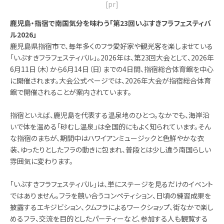
[pr]
鹿児島・指宿で南国気分を味わう「第23回いぶすきフラフェスティバ
ル2026」
鹿児島県指宿市で、毎年多くのフラ愛好家や観光客を楽しませている
「いぶすきフラフェスティバル」。2026年は、第23回大会として、2026年
6月11日（木）から6月14日（日）までの4日間、指宿総合体育館を中心
に開催されます。大会公式ページでは、2026年大会が指宿総合体育
館で開催されることが案内されています。
指宿といえば、鹿児島を代表する温泉地のひとつ。なかでも、海岸沿
いで体を温める「砂むし温泉」は全国的にもよく知られています。そん
な指宿のまちが、期間中はハワイアンミュージックと色鮮やかな衣
装、ゆったりとしたフラの動きに包まれ、普段とは少し違う南国らしい
雰囲気に変わります。
「いぶすきフラフェスティバル」は、単にステージを見るだけのイベント
ではありません。フラを競い合うコンペティション、日頃の練習成果を
披露するエキジビション、クムフラによるワークショップ、街なかで楽し
めるフラ、交流を目的としたパーティーなど、参加する人も観覧する