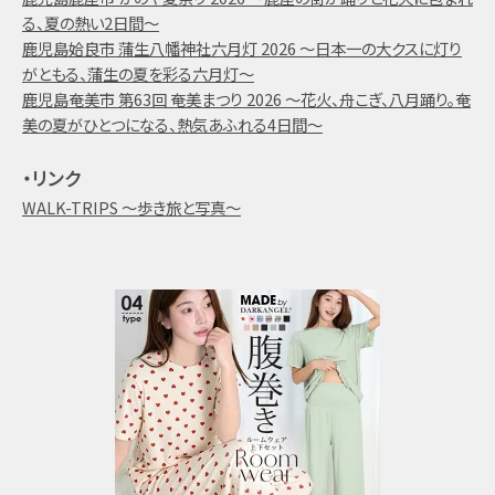
る、夏の熱い2日間～
鹿児島姶良市 蒲生八幡神社六月灯 2026 ～日本一の大クスに灯り
がともる、蒲生の夏を彩る六月灯～
鹿児島奄美市 第63回 奄美まつり 2026 ～花火、舟こぎ、八月踊り。奄
美の夏がひとつになる、熱気あふれる4日間～
・リンク
WALK-TRIPS ～歩き旅と写真～