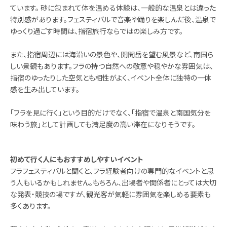
ています。 砂に包まれて体を温める体験は、一般的な温泉とは違った
特別感があります。フェスティバルで音楽や踊りを楽しんだ後、温泉で
ゆっくり過ごす時間は、指宿旅行ならではの楽しみ方です。
また、指宿周辺には海沿いの景色や、開聞岳を望む風景など、南国ら
しい景観もあります。フラの持つ自然への敬意や穏やかな雰囲気は、
指宿のゆったりした空気とも相性がよく、イベント全体に独特の一体
感を生み出しています。
「フラを見に行く」という目的だけでなく、「指宿で温泉と南国気分を
味わう旅」として計画しても満足度の高い滞在になりそうです。
初めて行く人にもおすすめしやすいイベント
フラフェスティバルと聞くと、フラ経験者向けの専門的なイベントと思
う人もいるかもしれません。もちろん、出場者や関係者にとっては大切
な発表・競技の場ですが、観光客が気軽に雰囲気を楽しめる要素も
多くあります。