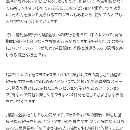
華やかな衣装、心地よい音楽、ゆったりとした踊りは、予備知識がなく
ても楽しみやすいものです。さらに、エキジビションや街角フラのよう
に、肩の力を抜いて見られるプログラムもあるため、初めての人でも
入りやすいイベントといえます。
特に、鹿児島旅行や指宿温泉への旅行を考えている人にとって、開催
期間が旅程と合うなら立ち寄る価値があります。観光地としての指宿
に、ハワイアンムードが加わる4日間は、普段とは違うまちの表情を楽
しめる貴重な機会です。
「第23回いぶすきフラフェスティバル2026」は、フラの美しさと指宿の
観光魅力を一度に楽しめるイベントです。競技としての真剣なステー
ジ、発表の喜びにあふれたエキジビション、学びのあるワークショッ
プ、街なかで気軽に楽しめるフラなど、4日間を通じてさまざまな表情
を見せてくれます。
指宿は温泉地としても人気があり、フェスティバルの前後に砂むし温
泉や周辺観光を組み合わせやすいのも魅力です。フラが好きな人はも
ちろん、鹿児島旅行の予定がある人、指宿で少し特別な体験をしたい