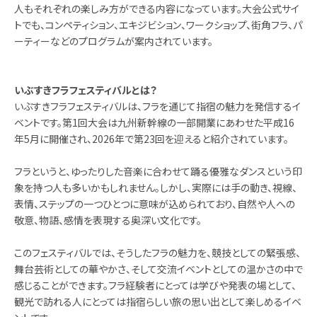
人もそれぞれの楽しみ方ができる内容になっています。大会公式サイ
トでも、コンペティション、エキジビション、ワークショップ、街角フラ、パ
ーティーなどのプログラムが案内されています。
いぶすきフラフェスティバルとは？
いぶすきフラフェスティバルは、フラを通じて指宿の魅力を発信するイ
ベントです。第1回大会は九州新幹線の一部開業にあわせた平成16
年5月に開催され、2026年で第23回を迎えると紹介されています。
フラというと、ゆったりした音楽に合わせて踊る優雅なダンスという印
象を持つ人も多いかもしれません。しかし、実際には手の動き、視線、
表情、ステップの一つひとつに意味が込められており、自然や人への
敬意、物語、感情を表現する奥深い文化です。
このフェスティバルでは、そうしたフラの魅力を、競技としての緊張感、
舞台芸術としての華やかさ、そして交流イベントとしての温かさの中で
感じることができます。フラ経験者にとっては学びや発表の場として、
観光で訪れる人にとっては指宿らしい旅の思い出として楽しめるイベ