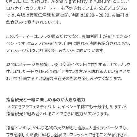
6月13日（土）の夜には、「Aloha Night Party in Museum」として、ア
ロハナイトカクテルパーティーも予定されています。公式プログラム
では、会場は薩摩伝承館 維新の間、時間は18:30〜20:30、参加料は
飲食込みで案内されています。
このパーティーは、フラを観るだけでなく、参加者同士が交流できるイ
ベントです。クムフラとの交流や、自由に踊れる時間も紹介されており、
フェスティバルをより深く楽しみたい人に向いています。
昼間はステージを観覧し、夜は交流イベントに参加することで、フラを
中心にした一日をゆっくり過ごせます。遠方から訪れる人は、宿泊とあ
わせて計画すると、指宿の滞在そのものを楽しみやすくなります。
指宿観光と一緒に楽しめるのが大きな魅力
いぶすきフラフェスティバルは、イベント単体でも十分楽しめますが、
指宿観光と組み合わせることでさらに魅力が広がります。
指宿といえば、やはり名物の天然砂むし温泉。大会公式ページでも、
フラを楽しんだ後に砂むし温泉でリフレッシュできることが紹介され