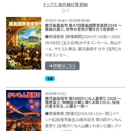
トップス 紫外線対策 即納
[pr]
2026-07-24(金)～2026-08-09(日)
鹿児島霧島市 第47回霧島国際音楽祭2026 ～
霧島の夏に、世界の音色が響き合う音楽祭～
●開催概要 [開催期間]2026-07-24(金)～2026-
08-09(日) [主な会場]みやまコンセール、宝山ホ
ール、ザビエル教会、鹿児島県庁 ほか [住所] み
やまコンセー...
詳細はこちら
音楽
2026-08-11(火)
鹿児島指宿市 第58回かいもん夏祭り 2026 ～
薩摩富士・開聞岳の麓に響く太鼓と花火。指宿
の夏を彩る、心躍る一夜～
●開催概要 [開催日]2026-08-11(火・祝) [イベ
ント名]指宿市誕生20周年記念 第58回かいもん
夏祭り [会場]かいもん山麓ふれあい公園レクリ