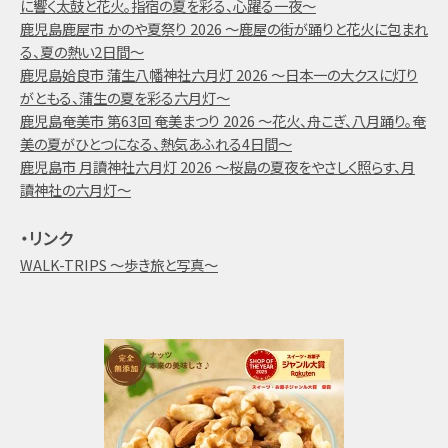
に響く太鼓と花火。指宿の夏を彩る、心躍る一夜～
鹿児島鹿屋市 かのや夏祭り 2026 ～鹿屋の街が踊りと花火に包まれ
る、夏の熱い2日間～
鹿児島姶良市 蒲生八幡神社六月灯 2026 ～日本一の大クスに灯り
がともる、蒲生の夏を彩る六月灯～
鹿児島奄美市 第63回 奄美まつり 2026 ～花火、舟こぎ、八月踊り。奄
美の夏がひとつになる、熱気あふれる4日間～
鹿児島市 月讀神社六月灯 2026 ～桜島の夏夜をやさしく照らす、月
讀神社の六月灯～
・リンク
WALK-TRIPS ～歩き旅と写真～