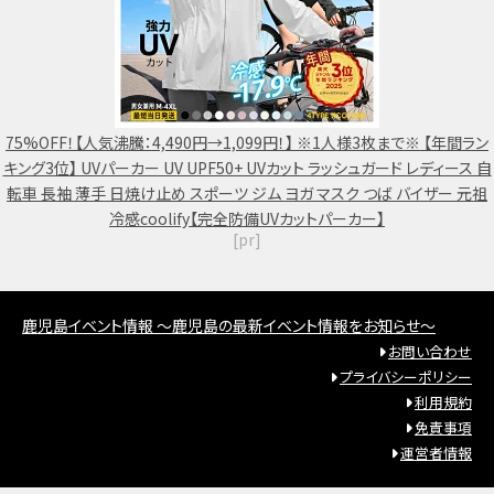
75%OFF！【人気沸騰：4,490円→1,099円！】 ※1人様3枚まで※ 【年間ラン
キング3位】 UVパーカー UV UPF50+ UVカット ラッシュガード レディース 自
転車 長袖 薄手 日焼け止め スポーツ ジム ヨガ マスク つば バイザー 元祖
冷感coolify【完全防備UVカットパーカー】
[pr]
鹿児島イベント情報 ～鹿児島の最新イベント情報をお知らせ～
お問い合わせ
プライバシーポリシー
利用規約
免責事項
運営者情報