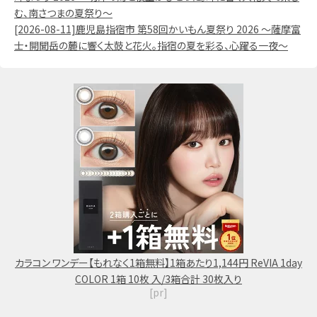
む、南さつまの夏祭り～
[2026-08-11]鹿児島指宿市 第58回かいもん夏祭り 2026 ～薩摩富
士・開聞岳の麓に響く太鼓と花火。指宿の夏を彩る、心躍る一夜～
カラコン ワンデー【もれなく1箱無料】1箱あたり1,144円 ReVIA 1day
COLOR 1箱 10枚 入/3箱合計 30枚入り
[pr]