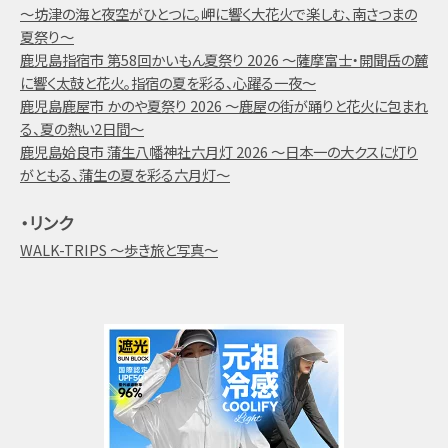
～坊津の海と夜空がひとつに。岬に響く大花火で楽しむ、南さつまの
夏祭り～
鹿児島指宿市 第58回かいもん夏祭り 2026 ～薩摩富士・開聞岳の麓
に響く太鼓と花火。指宿の夏を彩る、心躍る一夜～
鹿児島鹿屋市 かのや夏祭り 2026 ～鹿屋の街が踊りと花火に包まれ
る、夏の熱い2日間～
鹿児島姶良市 蒲生八幡神社六月灯 2026 ～日本一の大クスに灯り
がともる、蒲生の夏を彩る六月灯～
・リンク
WALK-TRIPS ～歩き旅と写真～