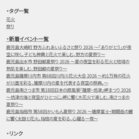
・タグ一覧
花火
祭り
・新着イベント一覧
鹿児島大崎町 野方ふれあいふるさと祭り 2026 ～「ありがとう」が夜
空に咲く。子ども神輿と花火で楽しむ、野方の夏祭り～
鹿児島出水市 野田郷夏祭り 2026 ～夏の夜空を彩る花火と地域の
熱気を楽しむ、野田郷の夏祭り～
鹿児島薩摩川内市 第68回川内川花火大会 2026 ～約1万発の花火
が川面を彩る、薩摩川内の夏を代表する夜空の祭典。～
鹿児島南さつま市 第18回日本の原風景「薩摩・坊津」岬まつり 2026
～坊津の海と夜空がひとつに。岬に響く大花火で楽しむ、南さつまの
夏祭り～
鹿児島指宿市 第58回かいもん夏祭り 2026 ～薩摩富士・開聞岳の麓
に響く太鼓と花火。指宿の夏を彩る、心躍る一夜～
・リンク