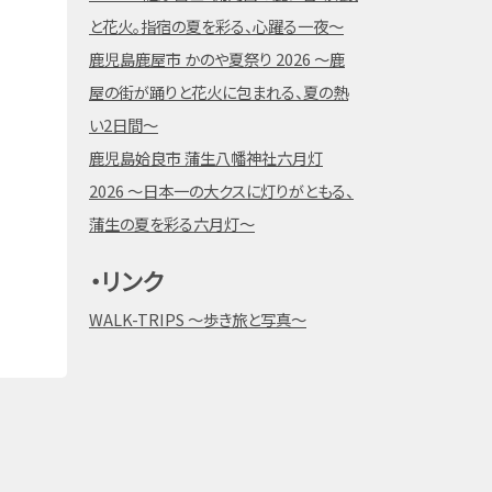
と花火。指宿の夏を彩る、心躍る一夜～
鹿児島鹿屋市 かのや夏祭り 2026 ～鹿
屋の街が踊りと花火に包まれる、夏の熱
い2日間～
鹿児島姶良市 蒲生八幡神社六月灯
2026 ～日本一の大クスに灯りがともる、
蒲生の夏を彩る六月灯～
・リンク
WALK-TRIPS ～歩き旅と写真～