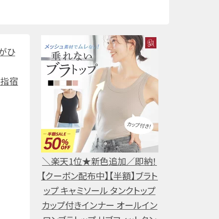
空がひ
。指宿
＼楽天1位★新色追加／即納！
【クーポン配布中】【半額】ブラト
ップ キャミソール タンクトップ
カップ付きインナー オールイン