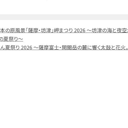
8回日本の原風景「薩摩・坊津」岬まつり 2026 ～坊津の海と夜
の夏祭り～
かいもん夏祭り 2026 ～薩摩富士・開聞岳の麓に響く太鼓と花火