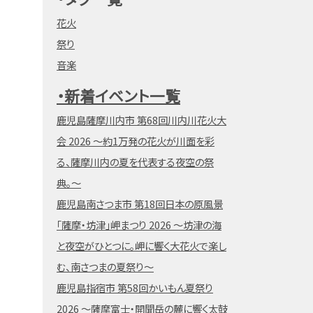
花火
祭り
音楽
・新着イベント一覧
鹿児島薩摩川内市 第68回川内川花火大
会 2026 ～約1万発の花火が川面を彩
る、薩摩川内の夏を代表する夜空の祭
典。～
鹿児島南さつま市 第18回日本の原風景
「薩摩・坊津」岬まつり 2026 ～坊津の海
と夜空がひとつに。岬に響く大花火で楽し
む、南さつまの夏祭り～
鹿児島指宿市 第58回かいもん夏祭り
2026 ～薩摩富士・開聞岳の麓に響く太鼓