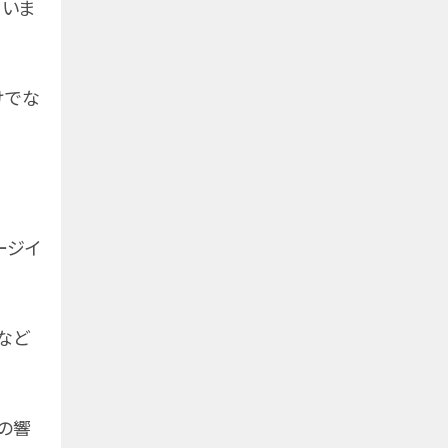
ていま
けでな
ージイ
など
の響