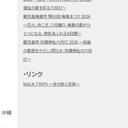
蒲生の夏を彩る六月灯～
鹿児島奄美市 第63回 奄美まつり 2026
～花火、舟こぎ、八月踊り。奄美の夏がひ
とつになる、熱気あふれる4日間～
鹿児島市 月讀神社六月灯 2026 ～桜島
の夏夜をやさしく照らす、月讀神社の六月
灯～
・リンク
WALK-TRIPS ～歩き旅と写真～
！沖縄