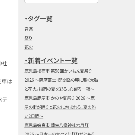
・タグ一覧
音楽
祭り
花火
・新着イベント一覧
神社
鹿児島指宿市 第58回かいもん夏祭り
2026 ～薩摩富士・開聞岳の麓に響く太鼓
駐車は
と花火。指宿の夏を彩る、心躍る一夜～
鹿児島鹿屋市 かのや夏祭り 2026 ～鹿
ステ
屋の街が踊りと花火に包まれる、夏の熱
い2日間～
鹿児島姶良市 蒲生八幡神社六月灯
2026 ～日本一の大クスに灯りがともる、