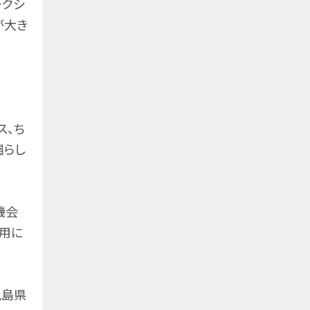
ークシ
が大き
ス、ち
縄らし
機会
宅用に
児島県