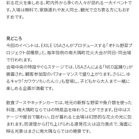
彩る花火を楽しめる、町内外から多くの人々が訪れる一大イベントで
す。入場は無料で、家族連れや友人同士、観光で立ち寄る方にもおす
すめです。
見どころ
今回のイベントは、EXILE ÜSAさんがプロデュースする「オドル野菜プ
ロジェクト収穫祭」と、毎年恒例の南大隅町花火大会が同日・同会場
で行われます。
会場中央の特設やぐらステージでは、ÜSAさんによる「NEO盆踊り」が
披露され、観客参加型のパフォーマンスで盛り上がります。さらに、ゆ
るキャラ「カワウソちぃたん☆」も登場し、子どもから大人まで一緒に
楽しめる企画が満載です。
飲食ブースやキッチンカーでは、地元の新鮮な野菜や魚介類を使った
料理、南大隅町ならではの特産品を味わうことができます。日中はス
テージや屋台で賑わい、日が暮れると会場は幻想的な花火の光に包
まれます。防波堤から打ち上げられる連発花火は迫力満点で、海面に
映る光景はまさに南大隅ならではの絶景です。