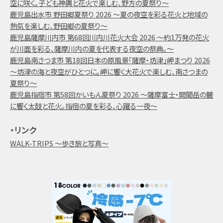
空に咲く。子ども神輿と花火で楽しむ、野方の夏祭り～
鹿児島出水市 野田郷夏祭り 2026 ～夏の夜空を彩る花火と地域の
熱気を楽しむ、野田郷の夏祭り～
鹿児島薩摩川内市 第68回川内川花火大会 2026 ～約1万発の花火
が川面を彩る、薩摩川内の夏を代表する夜空の祭典。～
鹿児島南さつま市 第18回日本の原風景「薩摩・坊津」岬まつり 2026
～坊津の海と夜空がひとつに。岬に響く大花火で楽しむ、南さつまの
夏祭り～
鹿児島指宿市 第58回かいもん夏祭り 2026 ～薩摩富士・開聞岳の麓
に響く太鼓と花火。指宿の夏を彩る、心躍る一夜～
・リンク
WALK-TRIPS ～歩き旅と写真～