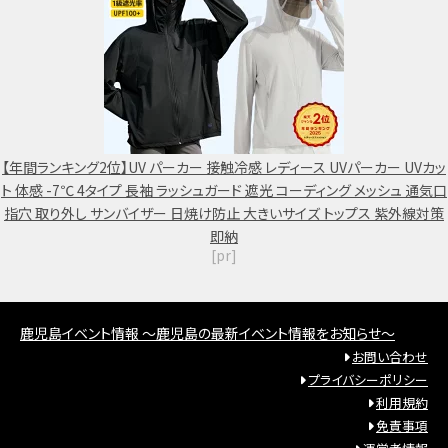
【年間ランキング2位】UV パーカー 接触冷感 レディース UVパーカー UVカッ
ト 体感 -7℃ 4タイプ 長袖 ラッシュガード 遮光 コーディング メッシュ 通気口
指穴 取り外し サンバイザー 日焼け防止 大きいサイズ トップス 紫外線対策
即納
[pr]
鹿児島イベント情報 ～鹿児島の最新イベント情報をお知らせ～
お問い合わせ
プライバシーポリシー
利用規約
免責事項