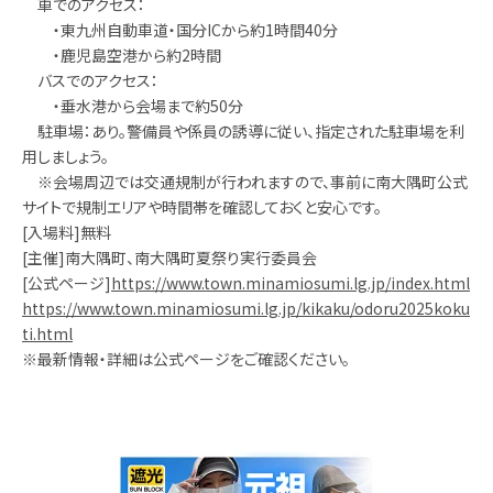
車でのアクセス：
・東九州自動車道・国分ICから約1時間40分
・鹿児島空港から約2時間
バスでのアクセス：
・垂水港から会場まで約50分
駐車場：あり。警備員や係員の誘導に従い、指定された駐車場を利
用しましょう。
※会場周辺では交通規制が行われますので、事前に南大隅町公式
サイトで規制エリアや時間帯を確認しておくと安心です。
[入場料]無料
[主催]南大隅町、南大隅町夏祭り実行委員会
[公式ページ]
https://www.town.minamiosumi.lg.jp/index.html
https://www.town.minamiosumi.lg.jp/kikaku/odoru2025koku
ti.html
※最新情報・詳細は公式ページをご確認ください。