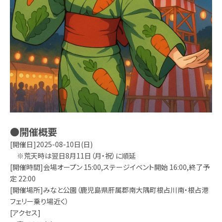
●開催概要
[開催日]2025-08-10日(日)
※荒天時は翌日8月11日（月・祝）に順延
[開催時間]会場オープン 15:00,ステージイベント開始 16:00,終了予
定 22:00
[開催場所]みなと公園（鹿児島県肝属郡南大隅町根占川南・根占港
フェリー乗り場近く）
[アクセス]