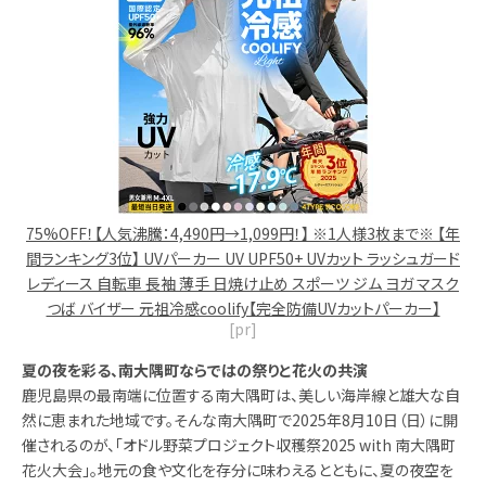
75%OFF！【人気沸騰：4,490円→1,099円！】 ※1人様3枚まで※ 【年
間ランキング3位】 UVパーカー UV UPF50+ UVカット ラッシュガード
レディース 自転車 長袖 薄手 日焼け止め スポーツ ジム ヨガ マスク
つば バイザー 元祖冷感coolify【完全防備UVカットパーカー】
[pr]
夏の夜を彩る、南大隅町ならではの祭りと花火の共演
鹿児島県の最南端に位置する南大隅町は、美しい海岸線と雄大な自
然に恵まれた地域です。そんな南大隅町で2025年8月10日（日）に開
催されるのが、「オドル野菜プロジェクト収穫祭2025 with 南大隅町
花火大会」。地元の食や文化を存分に味わえるとともに、夏の夜空を